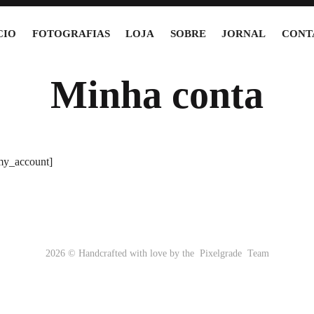
CIO
FOTOGRAFIAS
LOJA
SOBRE
JORNAL
CONT
Minha conta
y_account]
2026 © Handcrafted with love by the
Pixelgrade
Team