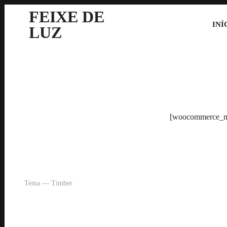
FEIXE DE
INÍ
LUZ
[woocommerce_m
Tema — Timber